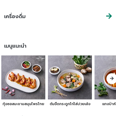
เครื่องดื่ม
เมนูแนะนำ
กุ้งซอสมะขามสมุนไพรไทย
ต้มจืดกระดูกไก่ใส่ปวยเล้ง
แกงป่าห